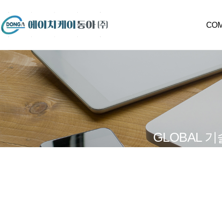
CO
CE
회
회
경
GLOBAL
오